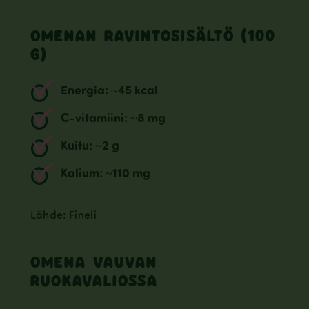
OMENAN RAVINTOSISÄLTÖ (100
G)
Energia: ~45 kcal
C-vitamiini: ~8 mg
Kuitu: ~2 g
Kalium: ~110 mg
Lähde: Fineli
OMENA VAUVAN
RUOKAVALIOSSA