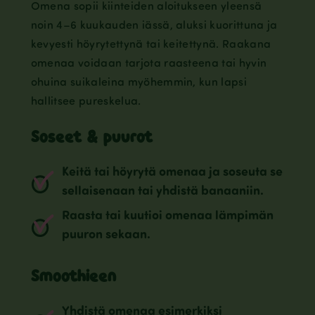
Omena sopii kiinteiden aloitukseen yleensä
noin 4–6 kuukauden iässä, aluksi kuorittuna ja
kevyesti höyrytettynä tai keitettynä. Raakana
omenaa voidaan tarjota raasteena tai hyvin
ohuina suikaleina myöhemmin, kun lapsi
hallitsee pureskelua.
Soseet & puurot
Keitä tai höyrytä omenaa ja soseuta se
sellaisenaan tai yhdistä banaaniin.
Raasta tai kuutioi omenaa lämpimän
puuron sekaan.
Smoothieen
Yhdistä omenaa esimerkiksi