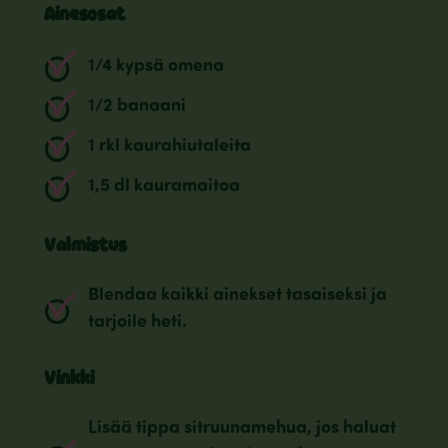
Ainesosat
1/4 kypsä omena
1/2 banaani
1 rkl kaurahiutaleita
1,5 dl kauramaitoa
Valmistus
Blendaa kaikki ainekset tasaiseksi ja
tarjoile heti.
Vinkki
Lisää tippa sitruunamehua, jos haluat