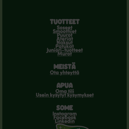
TUOTTEET
Soseet
Smoothiet
Puurot
Ateriat
Naksut
Patukat
Juniori-tuotteet
Murot
MEISTÄ
Ota yhteyttä
APUA
Oma tili
Usein kysytyt kysymykset
SOME
Instagram
Facebook
Linkedin