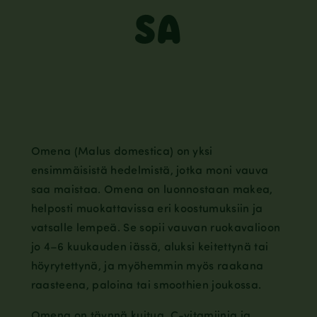
SA
Omena (Malus domestica) on yksi
ensimmäisistä hedelmistä, jotka moni vauva
saa maistaa. Omena on luonnostaan makea,
helposti muokattavissa eri koostumuksiin ja
vatsalle lempeä. Se sopii vauvan ruokavalioon
jo 4–6 kuukauden iässä, aluksi keitettynä tai
höyrytettynä, ja myöhemmin myös raakana
raasteena, paloina tai smoothien joukossa.
Omena on täynnä kuitua, C-vitamiinia ja