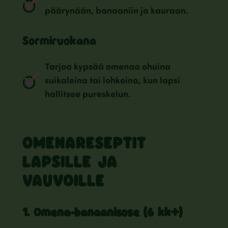
päärynään, banaaniin ja kauraan.
Sormiruokana
Tarjoa kypsää omenaa ohuina
suikaleina tai lohkoina, kun lapsi
hallitsee pureskelun.
OMENARESEPTIT
LAPSILLE JA
VAUVOILLE
1. Omena-banaanisose (6 kk+)