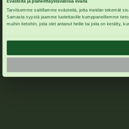
Evästeitä ja planeettaystävällisiä eväitä
Tarvitsemme saitillamme evästeitä, jotta meidän tekemät sisä
Samasta syystä jaamme luotettaville kumppaneillemme tietoja
muihin tietoihin, joita olet antanut heille tai joita on kerätty, 