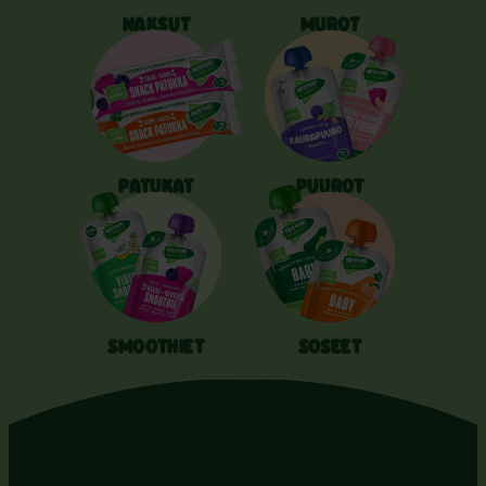
NAKSUT
MUROT
PATUKAT
PUUROT
SMOOTHIET
SOSEET