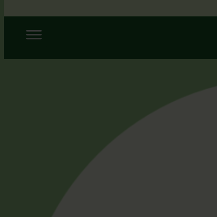
Siirry
sisältöön