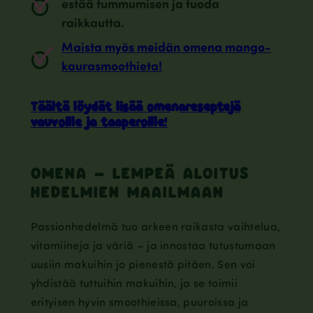
estää tummumisen ja tuoda
raikkautta.
Maista myös meidän omena mango-
kaurasmoothieta!
Täältä löydät lisää omenareseptejä
vauvoille ja taaperoille
!
OMENA – LEMPEÄ ALOITUS
HEDELMIEN MAAILMAAN
Passionhedelmä tuo arkeen raikasta vaihtelua,
vitamiineja ja väriä – ja innostaa tutustumaan
uusiin makuihin jo pienestä pitäen. Sen voi
yhdistää tuttuihin makuihin, ja se toimii
erityisen hyvin smoothieissa, puuroissa ja