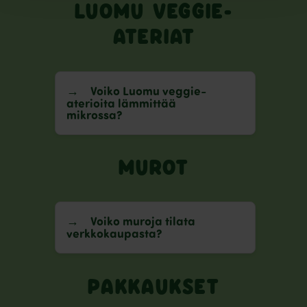
LUOMU VEGGIE-
ATERIAT
Voiko Luomu veggie-
aterioita lämmittää
mikrossa?
MUROT
Voiko muroja tilata
verkkokaupasta?
PAKKAUKSET