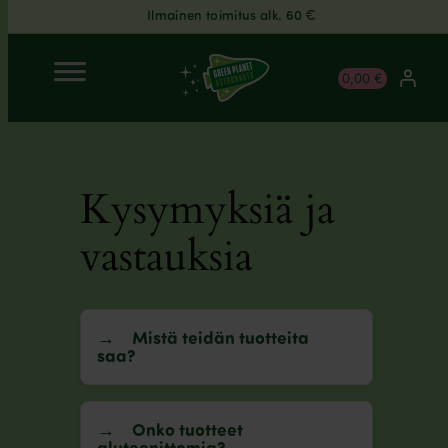
Ilmainen toimitus alk. 60 €
Siirry
0,00 €
sisältöön
Kysymyksiä ja
vastauksia
Mistä teidän tuotteita
saa?
Onko tuotteet