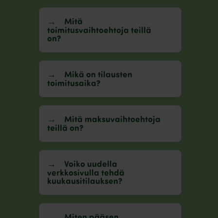
Mitä
toimitusvaihtoehtoja teillä
on?
Mikä on tilausten
toimitusaika?
Mitä maksuvaihtoehtoja
teillä on?
Voiko uudella
verkkosivulla tehdä
kuukausitilauksen?
Miten pääsen