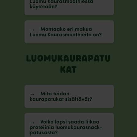
Luomu Kaurasmoothiessa
käytetään?
Montaako eri makua
Luomu Kaurasmoothieita on?
LUOMUKAURAPATU
KAT
Mitä teidän
kaurapatukat sisältävät?
Voiko lapsi saada liikaa
proteiinia luomukaurasnack-
patukasta?