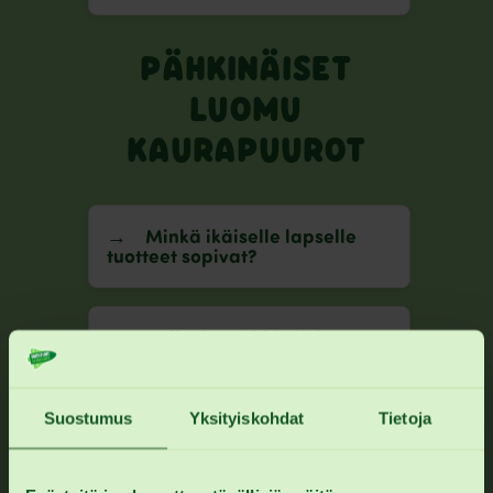
PÄHKINÄISET
LUOMU
KAURAPUUROT
Minkä ikäiselle lapselle
tuotteet sopivat?
Paljonko Pähkinäisissä
luomukaurapuuroissa on
pähkinää?
Suostumus
Yksityiskohdat
Tietoja
Eikö pähkinät voi olla
allergisoivia?