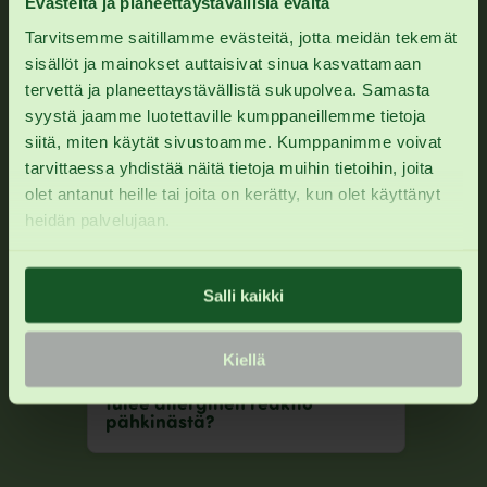
Evästeitä ja planeettaystävällisiä eväitä
Tarvitsemme saitillamme evästeitä, jotta meidän tekemät
sisällöt ja mainokset auttaisivat sinua kasvattamaan
Minkä ikäiselle lapselle
voi antaa pähkinää?
tervettä ja planeettaystävällistä sukupolvea. Samasta
syystä jaamme luotettaville kumppaneillemme tietoja
siitä, miten käytät sivustoamme. Kumppanimme voivat
Miten pähkinöitä
tarvittaessa yhdistää näitä tietoja muihin tietoihin, joita
kannattaa pienelle antaa?
olet antanut heille tai joita on kerätty, kun olet käyttänyt
heidän palvelujaan.
Mitä tehdä jos pelkää,
että lapselle tulee allerginen
Salli kaikki
reaktio pähkinöistä?
Kiellä
Miten toimia jos lapselle
tulee allerginen reaktio
pähkinästä?