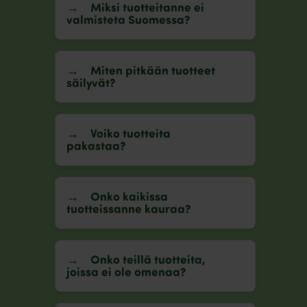
Miksi tuotteitanne ei
valmisteta Suomessa?
Miten pitkään tuotteet
säilyvät?
Voiko tuotteita
pakastaa?
Onko kaikissa
tuotteissanne kauraa?
Onko teillä tuotteita,
joissa ei ole omenaa?