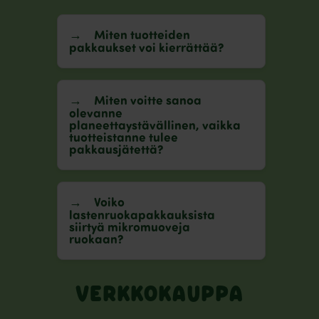
Miten tuotteiden
pakkaukset voi kierrättää?
Miten voitte sanoa
olevanne
planeettaystävällinen, vaikka
tuotteistanne tulee
pakkausjätettä?
Voiko
lastenruokapakkauksista
siirtyä mikromuoveja
ruokaan?
VERKKOKAUPPA