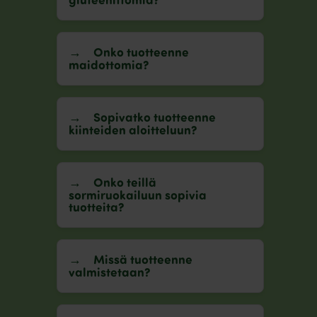
gluteenittomia?
Onko tuotteenne
maidottomia?
Sopivatko tuotteenne
kiinteiden aloitteluun?
Onko teillä
sormiruokailuun sopivia
tuotteita?
Missä tuotteenne
valmistetaan?