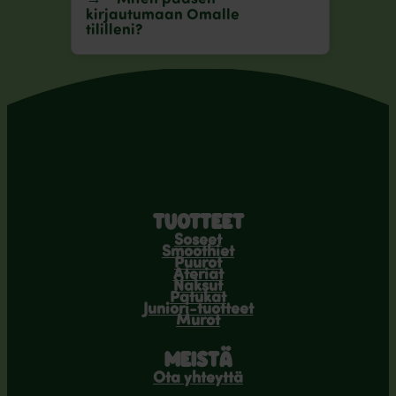
kirjautumaan Omalle
tililleni?
TUOTTEET
Soseet
Smoothiet
Puurot
Ateriat
Naksut
Patukat
Juniori-tuotteet
Murot
MEISTÄ
Ota yhteyttä