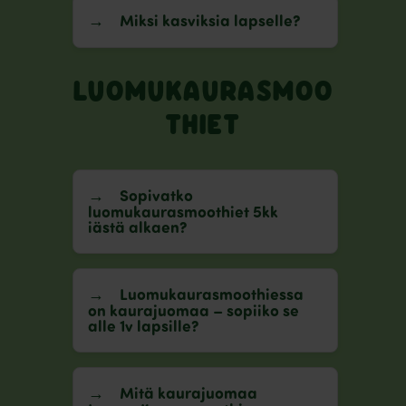
Miksi kasviksia lapselle?
LUOMUKAURASMOO
THIET
Sopivatko
luomukaurasmoothiet 5kk
iästä alkaen?
Luomukaurasmoothiessa
on kaurajuomaa – sopiiko se
alle 1v lapsille?
Mitä kaurajuomaa