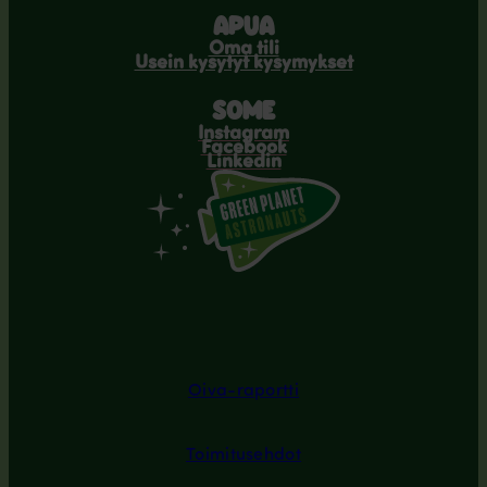
APUA
Oma tili
Usein kysytyt kysymykset
SOME
Instagram
Facebook
Linkedin
Oiva-raportti
Toimitusehdot