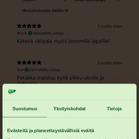
Mediatiedostoja sisältävät
2 vuotta sitten
Anu K.
Vahvistettu ostaja
Kätevä välipala myös isommille lapsille!
2 vuotta sitten
Suvi
Vahvistettu ostaja
Patukka maistuu kyllä pikku-ukolle ja
äidillekin.
Patukan rakenne on vähän ärsyttävä, koska
se murenee kovin helposti. Näitä ei siis
syödä autossa, eikä kylässä.
Suostumus
Yksityiskohdat
Tietoja
2 vuotta sitten
Evästeitä ja planeettaystävällisiä eväitä
Sofia
Vahvistettu ostaja