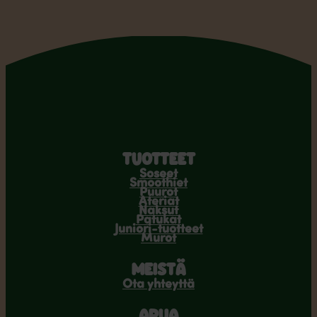
TUOTTEET
Soseet
Smoothiet
Puurot
Ateriat
Naksut
Patukat
Juniori-tuotteet
Murot
MEISTÄ
Ota yhteyttä
APUA