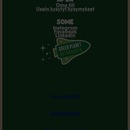
Oma tili
Usein kysytyt kysymykset
SOME
Instagram
Facebook
Linkedin
Oiva-raportti
Toimitusehdot