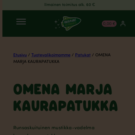
Ilmainen toimitus alk. 60 €
Siirry
0,00 €
sisältöön
Etusivu
/
Tuotevalikoimamme
/
Patukat
/ OMENA
MARJA KAURAPATUKKA
OMENA MARJA
KAURAPATUKKA
Runsaskuituinen mustikka-vadelma