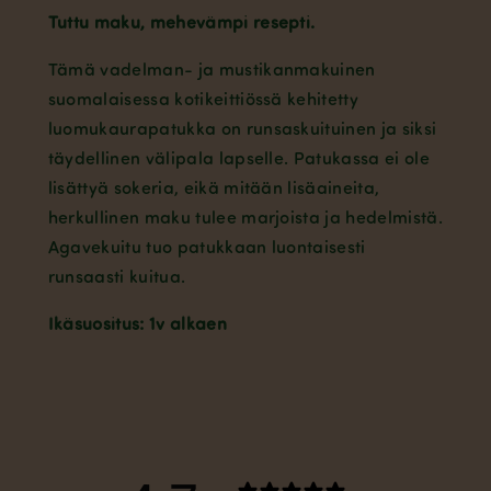
Tuttu maku, mehevämpi resepti.
Tämä vadelman- ja mustikanmakuinen
suomalaisessa kotikeittiössä kehitetty
luomukaurapatukka on runsaskuituinen ja siksi
täydellinen välipala lapselle. Patukassa ei ole
lisättyä sokeria, eikä mitään lisäaineita,
herkullinen maku tulee marjoista ja hedelmistä.
Agavekuitu tuo patukkaan luontaisesti
runsaasti kuitua.
Ikäsuositus: 1v alkaen