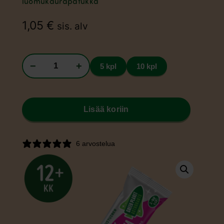
luomukaurapatukka
1,05
€
sis. alv
−
+
5 kpl
10 kpl
Lisää koriin
6 arvostelua