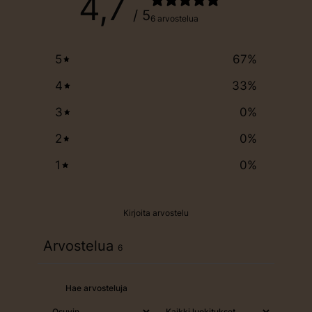
4,7
/ 5
6 arvostelua
5
67
%
4
33
%
3
0
%
2
0
%
1
0
%
Kirjoita arvostelu
Arvostelua
6