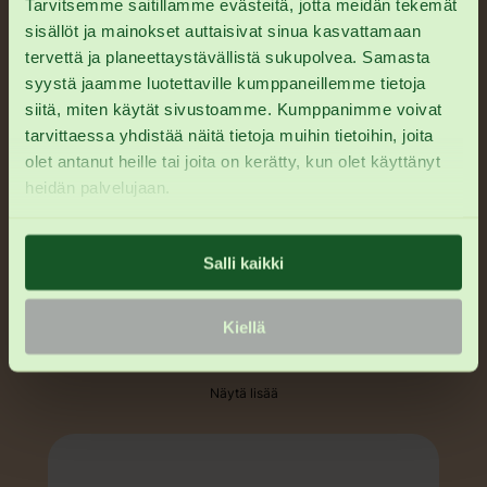
Maistuva välipala taaperolle, tietty kelpaa
Tarvitsemme saitillamme evästeitä, jotta meidän tekemät
myös aikuiselle. Näitä aina kassissa mukana
sisällöt ja mainokset auttaisivat sinua kasvattamaan
kun kotoa poistutaan.
tervettä ja planeettaystävällistä sukupolvea. Samasta
syystä jaamme luotettaville kumppaneillemme tietoja
siitä, miten käytät sivustoamme. Kumppanimme voivat
2 vuotta sitten
tarvittaessa yhdistää näitä tietoja muihin tietoihin, joita
Sindi
Vahvistettu ostaja
olet antanut heille tai joita on kerätty, kun olet käyttänyt
Nämä maistuu lapsille sekä äidille!
heidän palvelujaan.
Terveellisiä kuin.
Salli kaikki
2 vuotta sitten
Manna
Vahvistettu ostaja
Erittäin maukas ja helppo välipala
Kiellä
Näytä lisää