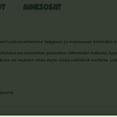
OT
AINESOSAT
aat luomutuotteemme helppoon ja maistuvaan kiinteiden al
aloituksessa kannattaa painottaa vähemmän makeita, kypsen
kaen voi mukaan ottaa myös viljoja sisältäviä tuotteita. Lu
apuuro)