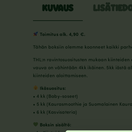
KUVAUS
LISÄTIED
Toimitus alk. 4,90 €.
Tähän boksiin olemme koonneet kaikki parh
THL:n ravintosuositusten mukaan kiinteiden 
vauva on vähintään 4kk ikäinen. 5kk iästä al
kiinteiden aloittamiseen.
Ikäsuositus:
• 4 kk (Baby-soseet)
• 5 kk (Kaurasmoothie ja Suomalainen Kaur
• 6 kk (Kasvisateria)
Boksin sisältö: