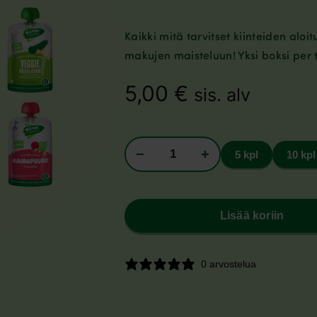
Kaikki mitä tarvitset kiinteiden aloi
makujen maisteluun! Yksi boksi per 
5,00
€
sis. alv
−
+
5 kpl
10 kpl
Lisää koriin
0 arvostelua