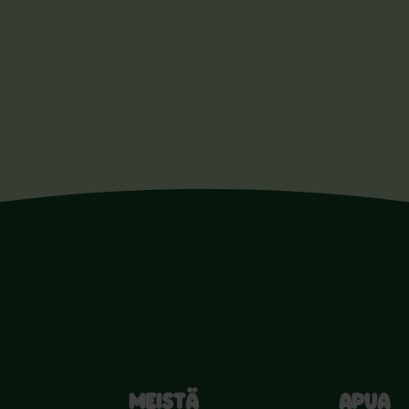
MEISTÄ
APUA