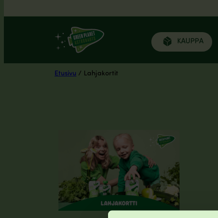
Siirry
KAUPPA
sisältöön
Etusivu
/ Lahjakortit