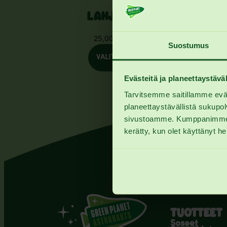
LAHJAKORTTI
25,00
€
–
75,00
€
Hintaluokka:
Suostumus
25,00 €
VALITSE SUMMA
–
75,00 €
Evästeitä ja planeettaystäväl
Tarvitsemme saitillamme eväst
planeettaystävällistä sukupo
sivustoamme. Kumppanimme voiva
kerätty, kun olet käyttänyt he
TUOTTEET
Soseet