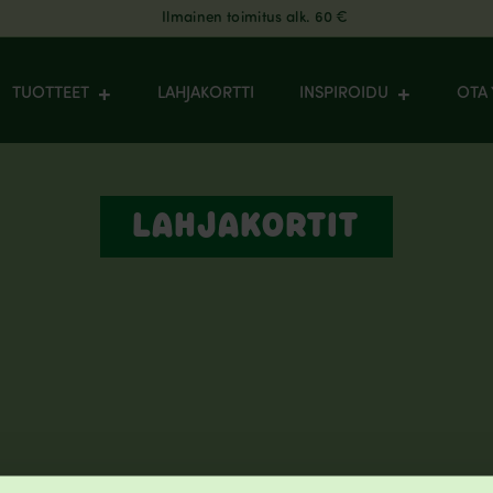
Ilmainen toimitus alk. 60 €
TUOTTEET
LAHJAKORTTI
INSPIROIDU
OTA 
LAHJAKORTIT