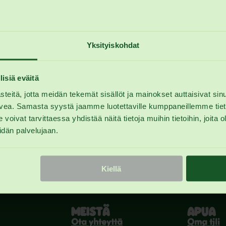
Yksityiskohdat
lisiä eväitä
eitä, jotta meidän tekemät sisällöt ja mainokset auttaisivat sin
lvea. Samasta syystä jaamme luotettaville kumppaneillemme tietoj
t tarvittaessa yhdistää näitä tietoja muihin tietoihin, joita olet
idän palvelujaan.
Kiellä
MEISTÄ
APUA
Ota yhteyttä
Oma tili