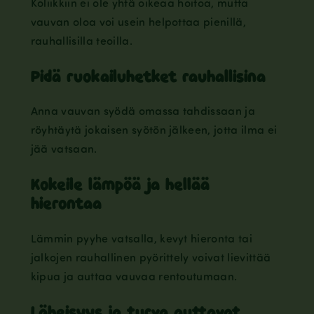
Koliikkiin ei ole yhtä oikeaa hoitoa, mutta
vauvan oloa voi usein helpottaa pienillä,
rauhallisilla teoilla.
Pidä ruokailuhetket rauhallisina
Anna vauvan syödä omassa tahdissaan ja
röyhtäytä jokaisen syötön jälkeen, jotta ilma ei
jää vatsaan.
Kokeile lämpöä ja hellää
hierontaa
Lämmin pyyhe vatsalla, kevyt hieronta tai
jalkojen rauhallinen pyörittely voivat lievittää
kipua ja auttaa vauvaa rentoutumaan.
Läheisyys ja turva auttavat