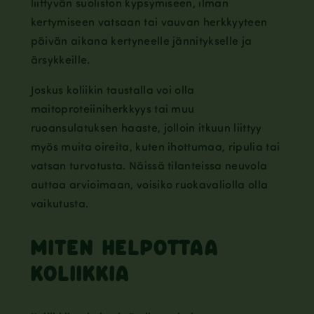
liittyvän suoliston kypsymiseen, ilman
kertymiseen vatsaan tai vauvan herkkyyteen
päivän aikana kertyneelle jännitykselle ja
ärsykkeille.
Joskus koliikin taustalla voi olla
maitoproteiiniherkkyys tai muu
ruoansulatuksen haaste, jolloin itkuun liittyy
myös muita oireita, kuten ihottumaa, ripulia tai
vatsan turvotusta. Näissä tilanteissa neuvola
auttaa arvioimaan, voisiko ruokavaliolla olla
vaikutusta.
MITEN HELPOTTAA
KOLIIKKIA