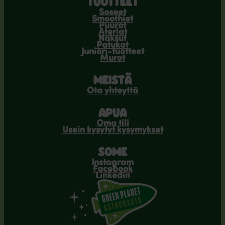
TUOTTEET
Soseet
Smoothiet
Puurot
Ateriat
Naksut
Patukat
Juniori-tuotteet
Murot
MEISTÄ
Ota yhteyttä
APUA
Oma tili
Usein kysytyt kysymykset
SOME
Instagram
Facebook
Linkedin