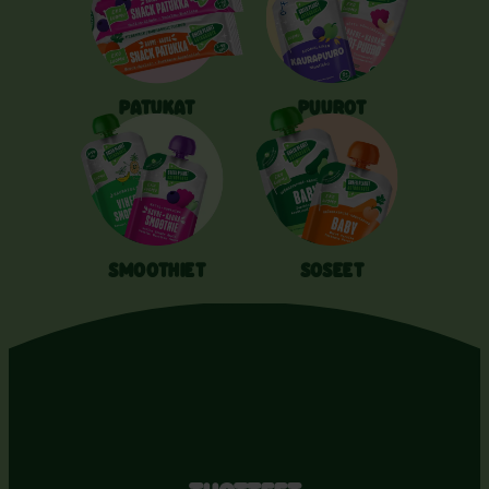
PATUKAT
PUUROT
SMOOTHIET
SOSEET