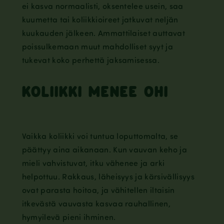
ei kasva normaalisti, oksentelee usein, saa
kuumetta tai koliikkioireet jatkuvat neljän
kuukauden jälkeen. Ammattilaiset auttavat
poissulkemaan muut mahdolliset syyt ja
tukevat koko perhettä jaksamisessa.
KOLIIKKI MENEE OHI
Vaikka koliikki voi tuntua loputtomalta, se
päättyy aina aikanaan. Kun vauvan keho ja
mieli vahvistuvat, itku vähenee ja arki
helpottuu. Rakkaus, läheisyys ja kärsivällisyys
ovat parasta hoitoa, ja vähitellen iltaisin
itkevästä vauvasta kasvaa rauhallinen,
hymyilevä pieni ihminen.