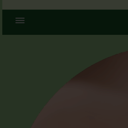
Siirry
sisältöön