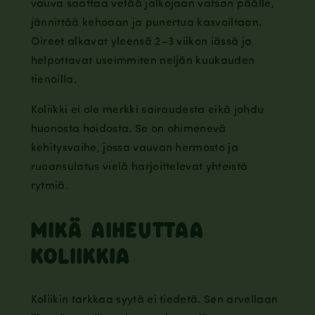
vauva saattaa vetää jalkojaan vatsan päälle,
jännittää kehoaan ja punertua kasvoiltaan.
Oireet alkavat yleensä 2–3 viikon iässä ja
helpottavat useimmiten neljän kuukauden
tienoilla.
Koliikki ei ole merkki sairaudesta eikä johdu
huonosta hoidosta. Se on ohimenevä
kehitysvaihe, jossa vauvan hermosto ja
ruoansulatus vielä harjoittelevat yhteistä
rytmiä.
MIKÄ AIHEUTTAA
KOLIIKKIA
Koliikin tarkkaa syytä ei tiedetä. Sen arvellaan