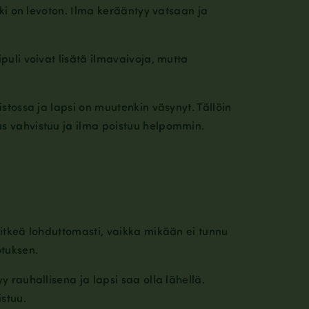
etki on levoton. Ilma kerääntyy vatsaan ja
puli voivat lisätä ilmavaivoja, mutta
istossa ja lapsi on muutenkin väsynyt. Tällöin
us vahvistuu ja ilma poistuu helpommin.
a itkeä lohduttomasti, vaikka mikään ei tunnu
otuksen.
y rauhallisena ja lapsi saa olla lähellä.
stuu.