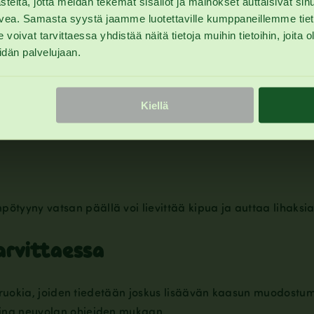
eitä, jotta meidän tekemät sisällöt ja mainokset auttaisivat sin
lvea. Samasta syystä jaamme luotettaville kumppaneillemme tietoj
t tarvittaessa yhdistää näitä tietoja muihin tietoihin, joita olet
a suolta toimimaan ja lievittää turvotusta.
idän palvelujaan.
et
Kiellä
öttöminä. Kun vauva tai taapero syö rauhassa, hän nielee 
ötyyny vatsan päällä voi lievittää kipua ja auttaa lihaks
arvittaessa
ti ruokia, joiden tiedetään joskus lisäävän kaasun muodostum
 aina neuvolan ohjeiden mukaan.