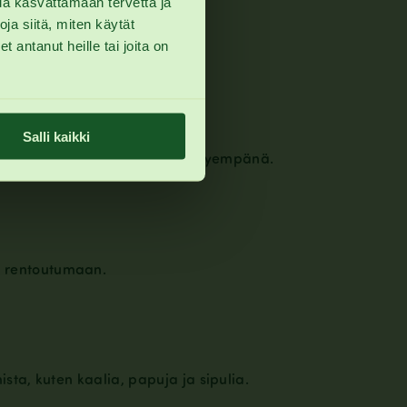
ua kasvattamaan tervettä ja
a siitä, miten käytät
 antanut heille tai joita on
Salli kaikki
vähemmän ilmaa ja olo pysyy kevyempänä.
ia rentoutumaan.
ista, kuten kaalia, papuja ja sipulia.