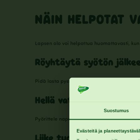
NÄIN HELPOTAT 
Lapsen olo voi helpottua huomattavasti, kun a
Röyhtäytä syötön jälke
Pidä lasta pystyasennossa ja taputtele varo
Hellä vatsahieronta
Suostumus
Pyörittele napaa ympäröivää aluetta myötä
Evästeitä ja planeettaystäväl
Liike tuo helpotusta