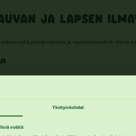
VAUVAN JA LAPSEN ILM
rkeen lisää pieniä rutiineja ja rauhallisia hetkiä. Nämä tut
en
vasti selkää. Kun ilma pääsee pois, se ei jää aiheuttamaan 
Yksityiskohdat
päivään muutaman minuutin ajan. Hieronta auttaa kaasujen
lisiä eväitä