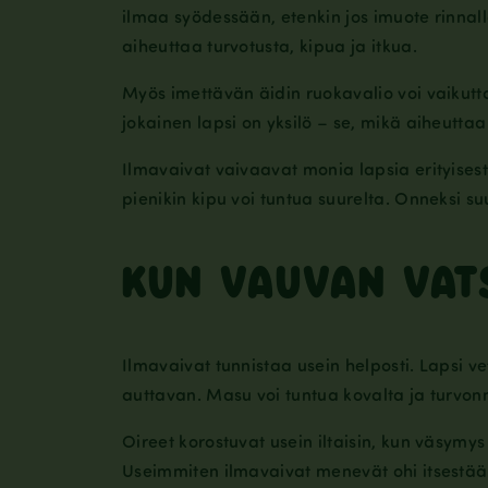
ilmaa syödessään, etenkin jos imuote rinnalla
aiheuttaa turvotusta, kipua ja itkua.
Myös imettävän äidin ruokavalio voi vaikuttaa
jokainen lapsi on yksilö – se, mikä aiheuttaa
Ilmavaivat vaivaavat monia lapsia erityisesti
pienikin kipu voi tuntua suurelta. Onneksi s
KUN VAUVAN VAT
Ilmavaivat tunnistaa usein helposti. Lapsi v
auttavan. Masu voi tuntua kovalta ja turvonne
Oireet korostuvat usein iltaisin, kun väsymys
Useimmiten ilmavaivat menevät ohi itsestää