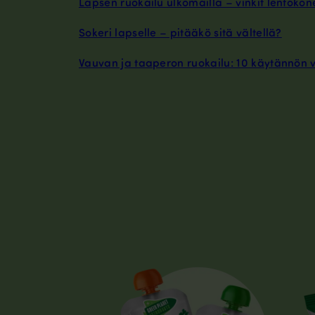
Lapsen ruokailu ulkomailla – vinkit lentoko
Sokeri lapselle – pitääkö sitä vältellä?
Vauvan ja taaperon ruokailu: 10 käytännön 