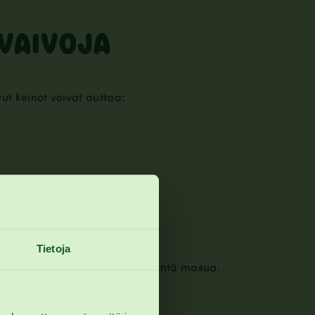
AVAIVOJA
ut keinot voivat auttaa:
kipua.
Tietoja
 liikkumista ja rentouttaa pientä masua.