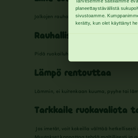
Tarvitsemme saitillamme eväst
planeettaystävällistä sukupo
sivustoamme. Kumppanimme voiva
Jalkojen rauhallinen “pyöräilyliike” voi autta
kerätty, kun olet käyttänyt he
Rauhalliset ruokailuhetk
Pidä ruokailuhetket kiireettöminä ja häiri
Lämpö rentouttaa
Lämmin, ei kuitenkaan kuuma, pyyhe tai lämp
Tarkkaile ruokavaliota t
Jos imetät, voit kokeilla välttää hetkellises
Muutokset kannattaa tehdä maltillisesti ja