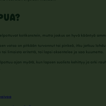
PUA?
elpottuvat kotikonstein, mutta joskus on hyvä kääntyä amma
psen vatsa on pitkään turvonnut tai pinkeä, itku jatkuu lohd
 tai limaista eritettä, tai lapsi oksentelee ja saa kuumetta.
pottuu ajan myötä, kun lapsen suolisto kehittyy ja arki rau
.
vaivaa