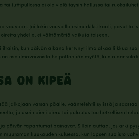
 tai tuttipullossa ei ole vielä täysin hallussa tai ruokailuh
 vauvaan. Joillakin vauvoilla esimerkiksi kaali, pavut tai si
 oireita yhdelle, ei välttämättä vaikuta toiseen.
 iltaisin, kun päivän aikana kertynyt ilma alkaa liikkua suol
uurin osa ilmavaivoista helpottaa iän myötä, kun ruoansulat
SA ON KIPEÄ
etää jalkojaan vatsan päälle, vääntelehtii sylissä ja saatta
elta, ja usein pieni pieru tai pulautus tuo hetkellisen help
 ja päivän tapahtumat painavat. Silloin auttaa, jos arki pysy
n muutaman kuukauden kuluessa, kun lapsen suolisto vahvi