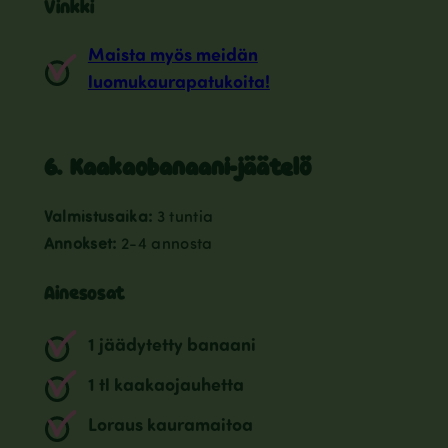
Vinkki
Maista myös meidän
luomukaurapatukoita!
6. Kaakaobanaani-jäätelö
Valmistusaika:
3 tuntia
Annokset:
2-4 annosta
Ainesosat
1 jäädytetty banaani
1 tl kaakaojauhetta
Loraus kauramaitoa