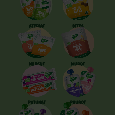
ATERIAT
BITES
NAKSUT
MUROT
PATUKAT
PUUROT