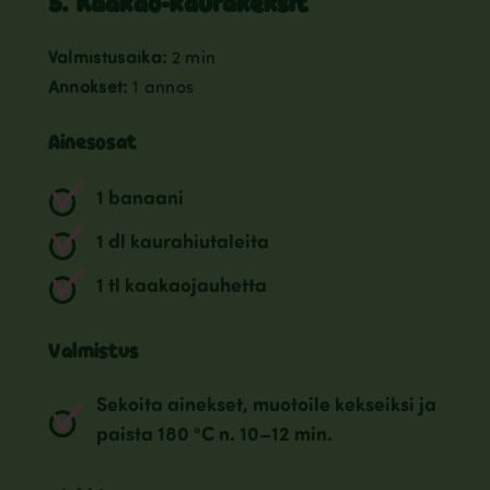
5. Kaakao-kaurakeksit
Valmistusaika:
2 min
Annokset:
1 annos
Ainesosat
1 banaani
1 dl kaurahiutaleita
1 tl kaakaojauhetta
Valmistus
Sekoita ainekset, muotoile kekseiksi ja
paista 180 °C n. 10–12 min.