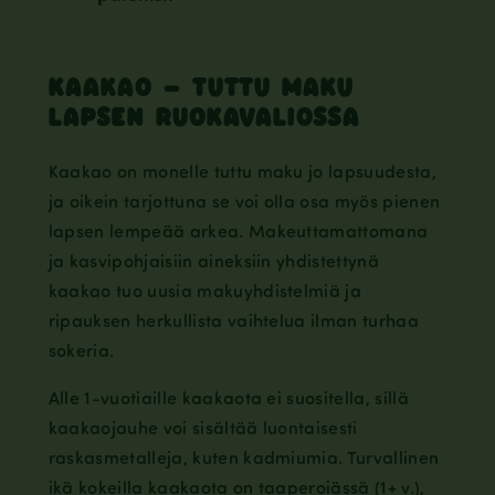
KAAKAO – TUTTU MAKU
LAPSEN RUOKAVALIOSSA
Kaakao on monelle tuttu maku jo lapsuudesta,
ja oikein tarjottuna se voi olla osa myös pienen
lapsen lempeää arkea. Makeuttamattomana
ja kasvipohjaisiin aineksiin yhdistettynä
kaakao tuo uusia makuyhdistelmiä ja
ripauksen herkullista vaihtelua ilman turhaa
sokeria.
Alle 1-vuotiaille kaakaota ei suositella, sillä
kaakaojauhe voi sisältää luontaisesti
raskasmetalleja, kuten kadmiumia. Turvallinen
ikä kokeilla kaakaota on taaperoiässä (1+ v.),