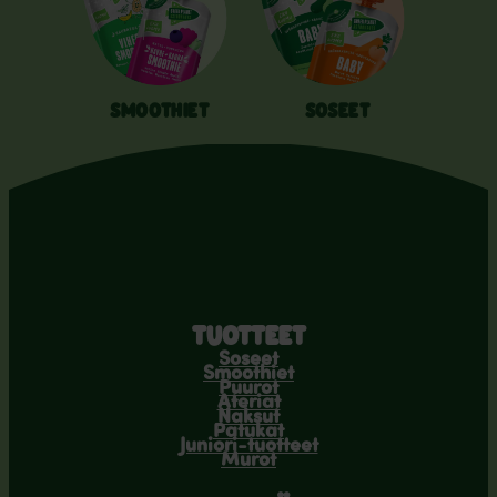
SMOOTHIET
SOSEET
TUOTTEET
Soseet
Smoothiet
Puurot
Ateriat
Naksut
Patukat
Juniori-tuotteet
Murot