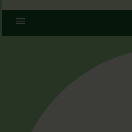
Siirry
sisältöön