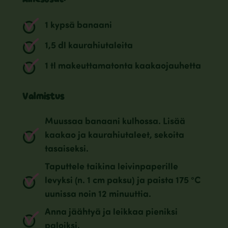
1 kypsä banaani
1,5 dl kaurahiutaleita
1 tl makeuttamatonta kaakaojauhetta
Valmistus
Muussaa banaani kulhossa. Lisää
kaakao ja kaurahiutaleet, sekoita
tasaiseksi.
Taputtele taikina leivinpaperille
levyksi (n. 1 cm paksu) ja paista 175 °C
uunissa noin 12 minuuttia.
Anna jäähtyä ja leikkaa pieniksi
paloiksi.