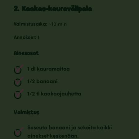
2. Kaakao-kauravälipala
Valmistusaika:
~10 min
Annokset:
1
Ainesosat
1 dl kauramaitoa
1/2 banaani
1/2 tl kaakaojauhetta
Valmistus
Soseuta banaani ja sekoita kaikki
ainekset keskenään.