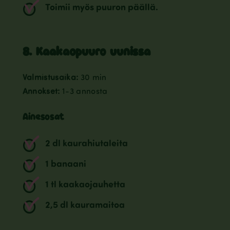
Toimii myös puuron päällä.
8. Kaakaopuuro uunissa
Valmistusaika:
30 min
Annokset:
1-3 annosta
Ainesosat
2 dl kaurahiutaleita
1 banaani
1 tl kaakaojauhetta
2,5 dl kauramaitoa