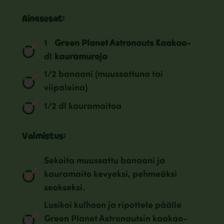
Ainesosat:
1
Green Planet Astronauts Kaakao-
dl
kauramuroja
1/2 banaani (muussattuna tai
viipaleina)
1/2 dl kauramaitoa
Valmistus:
Sekoita muussattu banaani ja
kauramaito kevyeksi, pehmeäksi
seokseksi.
Lusikoi kulhoon ja ripottele päälle
Green Planet Astronautsin kaakao-