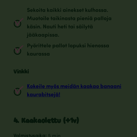
Sekoita kaikki ainekset kulhossa.
Muotoile taikinasta pieniä palloja
käsin. Nauti heti tai säilytä
jääkaapissa.
Pyörittele pallot lopuksi hienossa
kaurassa
Vinkki
Kokeile myös meidän kaakao banaani
kaurabitsejä!
4. Kaakaolettu (+1v)
Valmistusaika:
5 min