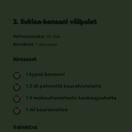
3. Suklaa-banaani välipalat
Valmistusaika:
10 min
Annokset:
1 annosta
Ainesosat
1 kypsä banaani
1,5 dl pehmeitä kaurahiutaleita
1 tl makeuttamatonta kaakaojauhetta
1 rkl kauramaitoa
Valmistus