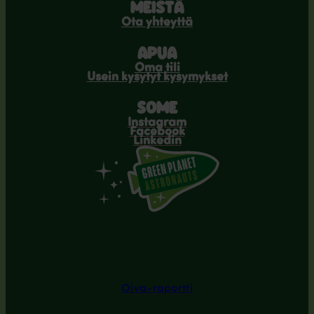
MEISTÄ
Ota yhteyttä
APUA
Oma tili
Usein kysytyt kysymykset
SOME
Instagram
Facebook
Linkedin
Oiva-raportti