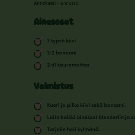
Annokset:
1 annosta
Ainesosat
1 kypsä kiivi
1/2 banaani
2 dl kauramaitoa
Valmistus
Kuori ja pilko kiivi sekä banaani.
Laita kaikki ainekset blenderiin ja s
Tarjoile heti kylmänä.