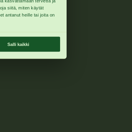
ua kasvattamaan tervettä ja
a siitä, miten käytät
 antanut heille tai joita on
Salli kaikki