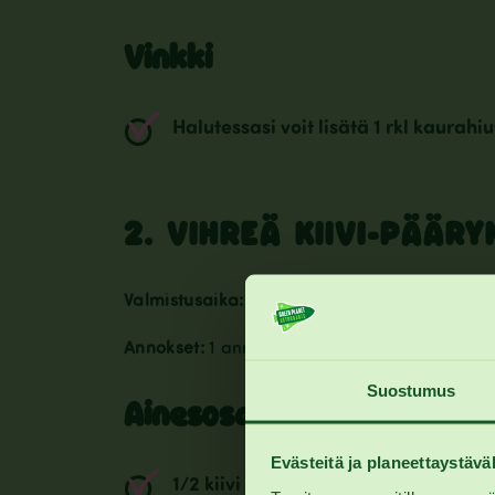
Vinkki
Halutessasi voit lisätä 1 rkl kaurahi
2. VIHREÄ KIIVI-PÄÄR
Valmistusaika:
~5 min
Annokset:
1 annosta
Suostumus
Ainesosat
Evästeitä ja planeettaystäväl
1/2 kiivi