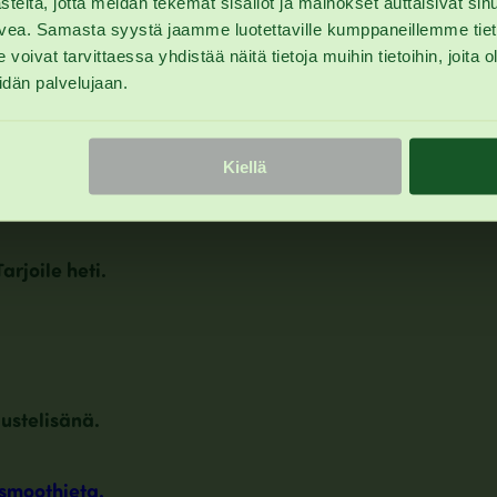
eitä, jotta meidän tekemät sisällöt ja mainokset auttaisivat sin
lvea. Samasta syystä jaamme luotettaville kumppaneillemme tietoj
t tarvittaessa yhdistää näitä tietoja muihin tietoihin, joita olet
idän palvelujaan.
Kiellä
arjoile heti.
ustelisänä.
smoothieta.