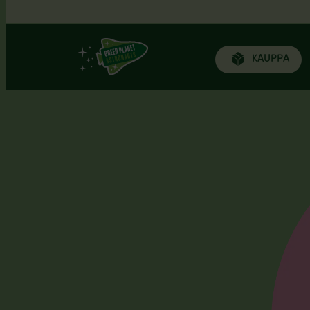
Siirry
KAUPPA
sisältöön