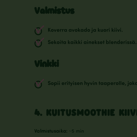
Valmistus
Koverra avokado ja kuori kiivi.
Sekoita kaikki ainekset blenderissä.
Vinkki
Sopii erityisen hyvin taaperolle, j
4. KUITUSMOOTHIE KII
Valmistusaika:
~5 min