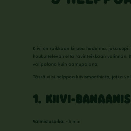
Kiivi on raikkaan kirpeä hedelmä, joka sopii 
houkuttelevan että ravinteikkaan valinnan. Ki
välipalana kuin aamupalana.
Tässä viisi helppoa kiivismoothieta, jotka val
1.
KIIVI-BANAANI
Valmistusaika:
~5 min