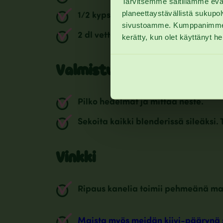
Tarvitsemme saitillamme eväst
planeettaystävällistä sukupo
1/2 kypsä päärynä
sivustoamme. Kumppanimme voiva
2 dl vettä tai kauramaitoa
kerätty, kun olet käyttänyt he
Valmistus
Pilko hedelmät ja mittaa neste.
Sekoita kaikki blenderissä sileäksi. T
Vinkki
Ripaus kanelia toimii pehmeänä ma
Maista myös meidän kiivi-päärynä 