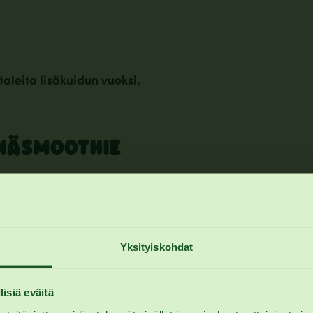
utaleita lisäkuidun vuoksi.
YNÄSMOOTHIE
Yksityiskohdat
lisiä eväitä