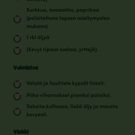
Kurkkua, tomaattia, paprikaa
(paloiteltuna lapsen mieltymysten
mukaan)
1 rkl öljyä
(Kevyt ripaus suolaa, yrttejä)
Valmistus
Valuta ja huuhtele kypsät linssit.
Pilko vihannekset pieniksi paloiksi.
Sekoita kulhossa, lisää öljy ja mausta
kevyesti.
Vinkki