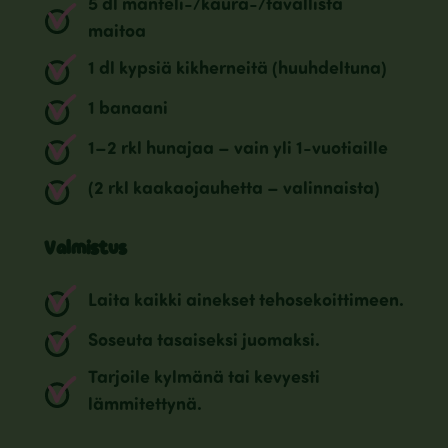
5 dl manteli-/kaura-/tavallista
maitoa
1 dl kypsiä kikherneitä (huuhdeltuna)
1 banaani
1–2 rkl hunajaa – vain yli 1-vuotiaille
(2 rkl kaakaojauhetta – valinnaista)
Valmistus
Laita kaikki ainekset tehosekoittimeen.
Soseuta tasaiseksi juomaksi.
Tarjoile kylmänä tai kevyesti
lämmitettynä.