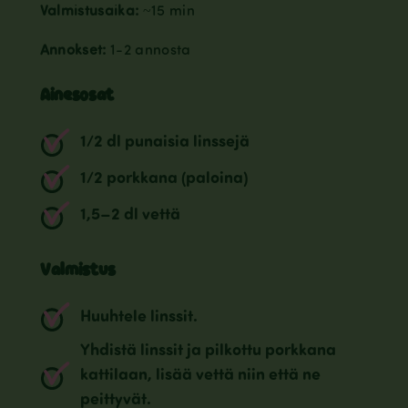
Valmistusaika:
~15 min
Annokset:
1-2 annosta
Ainesosat
1/2 dl punaisia linssejä
1/2 porkkana (paloina)
1,5–2 dl vettä
Valmistus
Huuhtele linssit.
Yhdistä linssit ja pilkottu porkkana
kattilaan, lisää vettä niin että ne
peittyvät.