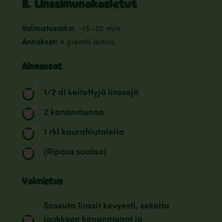
8. Linssimunakasletut
Valmistusaika:
~15–20 min
Annokset:
4 pientä lettua
Ainesosat
1/2 dl keitettyjä linssejä
2 kananmunaa
1 rkl kaurahiutaleita
(Ripaus suolaa)
Valmistus
Soseuta linssit kevyesti, sekoita
joukkoon kananmunat ja