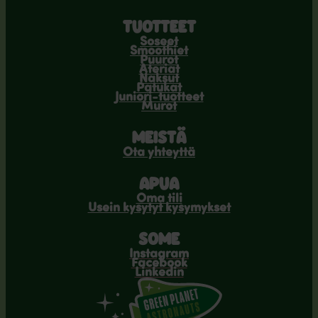
TUOTTEET
Soseet
Smoothiet
Puurot
Ateriat
Naksut
Patukat
Juniori-tuotteet
Murot
MEISTÄ
Ota yhteyttä
APUA
Oma tili
Usein kysytyt kysymykset
SOME
Instagram
Facebook
Linkedin