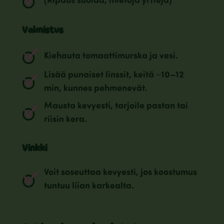
(Ripaus suolaa, mietoja yrttejä)
Valmistus
Kiehauta tomaattimurska ja vesi.
Lisää punaiset linssit, keitä ~10–12
min, kunnes pehmenevät.
Mausta kevyesti, tarjoile pastan tai
riisin kera.
Vinkki
Voit soseuttaa kevyesti, jos koostumus
tuntuu liian karkealta.