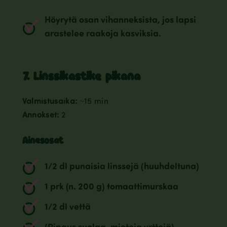
Höyrytä osan vihanneksista, jos lapsi
arastelee raakoja kasviksia.
7. Linssikastike pikana
Valmistusaika:
~15 min
Annokset:
2
Ainesosat
1/2 dl punaisia linssejä (huuhdeltuna)
1 prk (n. 200 g) tomaattimurskaa
1/2 dl vettä