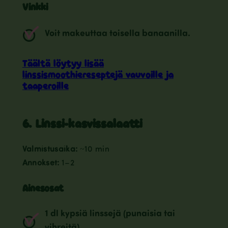
Vinkki
Voit makeuttaa toisella banaanilla.
Täältä löytyy lisää
linssismoothiereseptejä vauvoille ja
taaperoille
6. Linssi-kasvissalaatti
Valmistusaika:
~10 min
Annokset:
1–2
Ainesosat
1 dl kypsiä linssejä (punaisia tai
vihreitä)