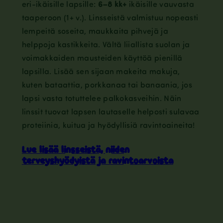
eri-ikäisille lapsille:
6–8 kk+
ikäisille vauvasta
taaperoon (1+ v.). Linsseistä valmistuu nopeasti
lempeitä soseita, maukkaita pihvejä ja
helppoja kastikkeita. Vältä liiallista suolan ja
voimakkaiden mausteiden käyttöä pienillä
lapsilla. Lisää sen sijaan makeita makuja,
kuten bataattia, porkkanaa tai banaania, jos
lapsi vasta totuttelee palkokasveihin. Näin
linssit tuovat lapsen lautaselle helposti sulavaa
proteiinia, kuitua ja hyödyllisiä ravintoaineita!
Lue lisää linsseistä, niiden
terveyshyödyistä ja ravintoarvoista