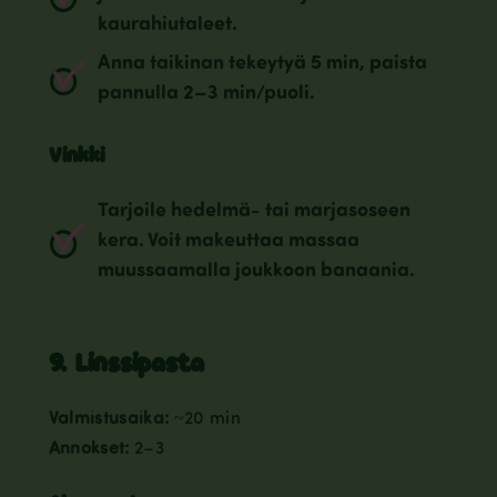
kaurahiutaleet.
Anna taikinan tekeytyä 5 min, paista
pannulla 2–3 min/puoli.
Vinkki
Tarjoile hedelmä- tai marjasoseen
kera. Voit makeuttaa massaa
muussaamalla joukkoon banaania.
9. Linssipasta
Valmistusaika:
~20 min
Annokset:
2–3