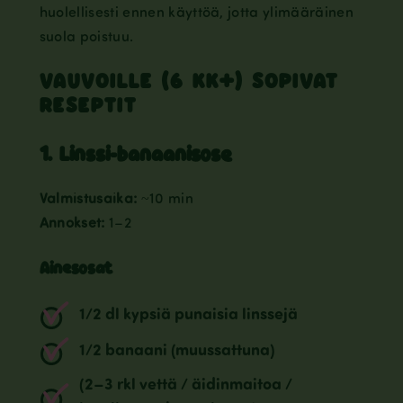
huolellisesti ennen käyttöä, jotta ylimääräinen
suola poistuu.
VAUVOILLE (6 KK+) SOPIVAT
RESEPTIT
1. Linssi-banaanisose
Valmistusaika:
~10 min
Annokset:
1–2
Ainesosat
1/2 dl kypsiä punaisia linssejä
1/2 banaani (muussattuna)
(2–3 rkl vettä / äidinmaitoa /