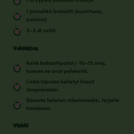
1 dl kypsiä punaisia linssejä
1 pienehkö bataatti (kuorittuna,
paloina)
2–3 dl vettä
Valmistus
Keitä bataattipalat (~10–15 min),
kunnes ne ovat pehmeitä.
Lisää lopussa keitetyt linssit
lämpiämään.
Soseuta halutun rakenteiseksi, tarjoile
haaleana.
Vinkki