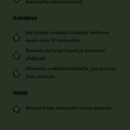
korviketta ohennukseen)
Valmistus
Jos käytät raakoja linssejä, keitä ne
ensin noin 10 minuuttia.
Soseuta keitetyt linssit ja banaani
yhdessä.
Ohennus vedellä/maidolla, jos seos on
liian paksua.
Vinkki
Banaani tuo makeutta ilman sokeria.