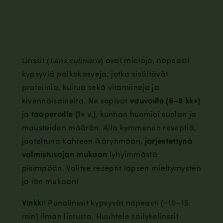
Linssit (
Lens culinaris
) ovat mietoja, nopeasti
kypsyviä palkokasveja, jotka sisältävät
proteiinia, kuitua sekä vitamiineja ja
kivennäisaineita. Ne sopivat
vauvoille (6–8 kk+)
ja
taaperoille (1+ v.)
, kunhan huomioi suolan ja
mausteiden määrän. Alla kymmenen reseptiä,
jaoteltuna kahteen ikäryhmään,
järjestettynä
valmistusajan mukaan
lyhyimmästä
pisimpään. Valitse reseptit lapsen mieltymysten
ja iän mukaan!
Vinkki
! Punalinssit kypsyvät nopeasti (~10–15
min) ilman liotusta. Huuhtele säilykelinssit