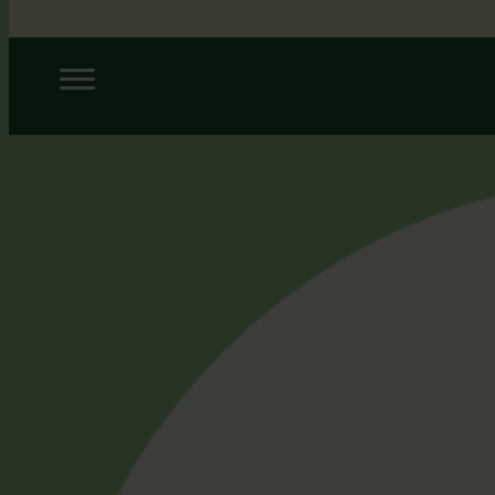
Siirry
sisältöön