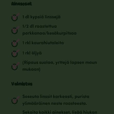
Ainesosat
1 dl kypsiä linssejä
1/2 dl raastettua
porkkanaa/kesäkurpitsaa
1 rkl kaurahiutaleita
1 rkl öljyä
(Ripaus suolaa, yrttejä lapsen maun
mukaan)
Valmistus
Soseuta linssit karkeasti, purista
ylimääräinen neste raasteesta.
Sekoita kaikki ainekset, lisää hiukan