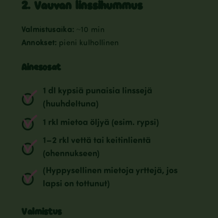
2. Vauvan linssihummus
Valmistusaika:
~10 min
Annokset:
pieni kulhollinen
Ainesosat
1 dl kypsiä punaisia linssejä
(huuhdeltuna)
1 rkl mietoa öljyä (esim. rypsi)
1–2 rkl vettä tai keitinlientä
(ohennukseen)
(Hyppysellinen mietoja yrttejä, jos
lapsi on tottunut)
Valmistus