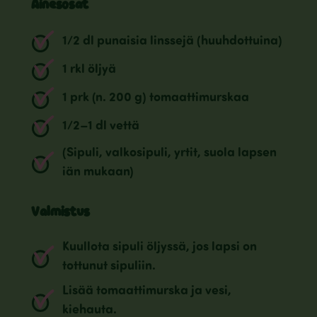
Ainesosat
1/2 dl punaisia linssejä (huuhdottuina)
1 rkl öljyä
1 prk (n. 200 g) tomaattimurskaa
1/2–1 dl vettä
(Sipuli, valkosipuli, yrtit, suola lapsen
iän mukaan)
Valmistus
Kuullota sipuli öljyssä, jos lapsi on
tottunut sipuliin.
Lisää tomaattimurska ja vesi,
kiehauta.